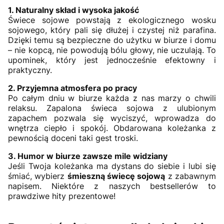
1. Naturalny skład i wysoka jakość
Świece sojowe powstają z ekologicznego wosku
sojowego, który pali się dłużej i czystej niż parafina.
Dzięki temu są bezpieczne do użytku w biurze i domu
– nie kopcą, nie powodują bólu głowy, nie uczulają. To
upominek, który jest jednocześnie efektowny i
praktyczny.
2. Przyjemna atmosfera po pracy
Po całym dniu w biurze każda z nas marzy o chwili
relaksu. Zapalona świeca sojowa z ulubionym
zapachem pozwala się wyciszyć, wprowadza do
wnętrza ciepło i spokój. Obdarowana koleżanka z
pewnością doceni taki gest troski.
3. Humor w biurze zawsze mile widziany
Jeśli Twoja koleżanka ma dystans do siebie i lubi się
śmiać, wybierz
śmieszną świecę sojową
z zabawnym
napisem. Niektóre z naszych bestsellerów to
prawdziwe hity prezentowe!