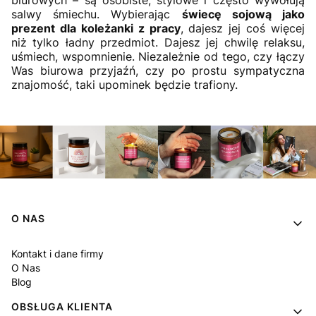
biurowych – są osobiste, stylowe i często wywołują
salwy śmiechu. Wybierając
świecę sojową jako
prezent dla koleżanki z pracy
, dajesz jej coś więcej
niż tylko ładny przedmiot. Dajesz jej chwilę relaksu,
uśmiech, wspomnienie. Niezależnie od tego, czy łączy
Was biurowa przyjaźń, czy po prostu sympatyczna
znajomość, taki upominek będzie trafiony.
Linki w stopce
O NAS
Kontakt i dane firmy
O Nas
Blog
OBSŁUGA KLIENTA